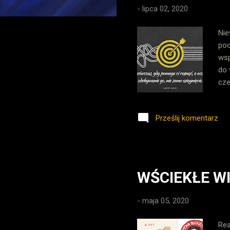
-
lipca 02, 2020
Nie
poc
wsp
do 
cze
Ten
bie
Prześlij komentarz
spo
pod
pie
kon
WŚCIEKŁE W
-
maja 05, 2020
Rea