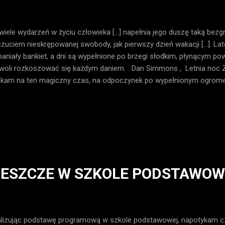
wiele wydarzeń w życiu człowieka [...] napełnia jego duszę taką bezg
zuciem nieskrępowanej swobody, jak pierwszy dzień wakacji [...]. La
aniały bankiet, a dni są wypełnione po brzegi słodkim, płynącym p
woli rozkoszować się każdym daniem. Dan Simmons , Letnia noc 
kam na ten magiczny czas, na odpoczynek po wypełnionym ogrom
 był naprawdę wyjątkowy... Mnogość spraw, które mnie wciągnęła, n
g. Ponieważ zamierzam w pełni uczestniczyć w letnim, wystawnym b
kojem i wszelkimi wspaniałościami, chcę dokonać pewnych podsumow
ążam naprzód, co mnie bardzo cieszy. Wiele razy mówiłam o tym, j
lęgnowanie w sobie pasji i chęci do działania. Moje w przemijającym
centrowały się na rozwoju, dzieleniu się i wychodzeniu ze strefy kom
IESZCZE W SZKOLE PODSTAWOW
lizując podstawę programową w szkole podstawowej, napotykam cz