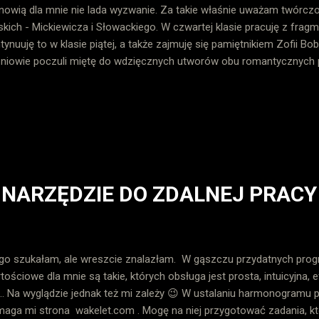
nowią dla mnie nie lada wyzwanie. Za takie właśnie uważam twór
skich - Mickiewicza i Słowackiego. W czwartej klasie pracuję z fra
tynuuję to w klasie piątej, a także zajmuję się pamiętnikiem Zofii Bo
niowie poczuli miętę do wdzięcznych utworów obu romantycznyc
eriały, które mogą posłużyć za inspirację. 1. Najpierw standardo
graficznych. Nie do zapamiętania, ale do poznania. Staram się uczyn
to gwarantuje chęć zrozumienia ich twórczości. Nauczanie online
tów z życia znanych osób, bo można zadbać o to, by były one zap
sób. Źródło zdjęć: Wikipedia, połączenie własne. W przypadku Juli
słałam uczniów do wiarygodnego źródła, jakim je...
NARZĘDZIE DO ZDALNEJ PRACY
go szukałam, ale wreszcie znalazłam. W gąszczu przydatnych progra
tościowe dla mnie są takie, których obsługa jest prosta, intuicyjna, 
... Na wyglądzie jednak też mi zależy 😉 W ustalaniu harmonogramu 
aga mi strona wakelet.com . Mogę na niej przygotować zadania, 