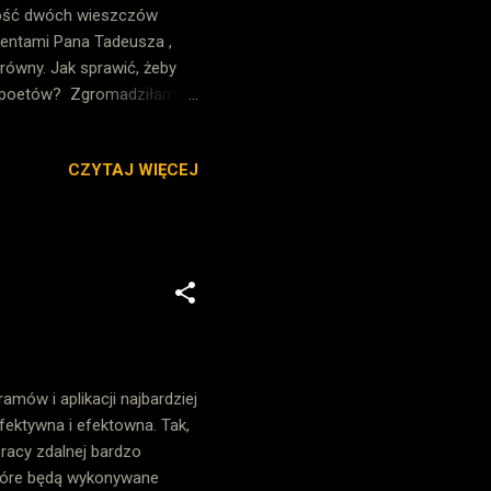
czość dwóch wieszczów
gmentami Pana Tadeusza ,
brówny. Jak sprawić, żeby
h poetów? Zgromadziłam
wo wprowadzam garść faktów
ić z wieszczy realne osoby,
CZYTAJ WIĘCEJ
 pomaga w przemyceniu
rezentowane w ciekawy
usza Słowackiego
mów i aplikacji najbardziej
efektywna i efektowna. Tak,
pracy zdalnej bardzo
które będą wykonywane