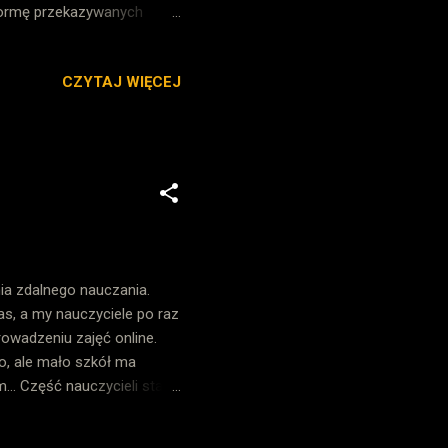
formę przekazywanych
a. Po utworzeniu takiej
iprojektu tygodniowego. W
CZYTAJ WIĘCEJ
j i piątej, a także
a - Śmierci pułkownika i
a nad okiełznaniem
ia zdalnego nauczania.
as, a my nauczyciele po raz
rowadzeniu zajęć online.
o, ale mało szkół ma
... Część nauczycieli stara
ad spotkania za pomocą
ane podczas uczenia. Spora