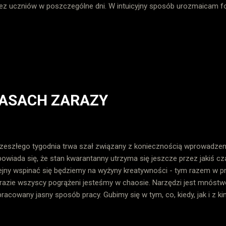
ez uczniów w poszczególne dni. W intuicyjny sposób urozmaicam 
ści, dodając grafikę, zdjęcia, filmy, udostępniając linki i swoje nagrani
ony, udostępniam ją uczniom. Zagadnienia opracowuję w formie min
atnim czasie przygotowałam cykl różnorodnych zajęć dla klasy czwarte
zieliłam się sposobem omówienia dwóch utworów Adama Mickiewicz
uty Ordona. Mimo że program obsługuje się banalnie, to sama prac
ysłów, zebraniem oraz wyprodukowaniem odpo...
ASACH ZARAZY
zeszłego tygodnia trwa szał związany z koniecznością wprowadzen
owiada się, że stan kwarantanny utrzyma się jeszcze przez jakiś cz
ejny wspinać się będziemy na wyżyny kreatywności - tym razem w p
razie wszyscy pogrążeni jesteśmy w chaosie. Narzędzi jest mnóstw
racowany jasny sposób pracy. Gubimy się w tym, co, kiedy, jak i z kim
 ułatwić uczniom proces samokształceniowy, prowadząc na przykł
tali społecznościowych i wyjaśniając problemy, wątpliwości napotk