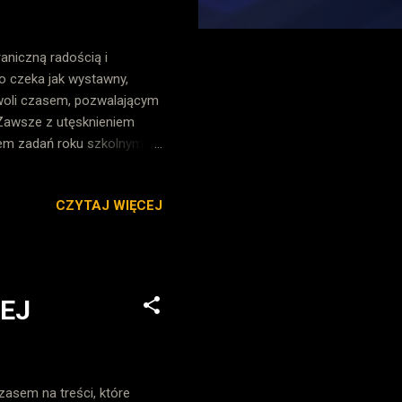
raniczną radością i
to czeka jak wystawny,
owoli czasem, pozwalającym
Zawsze z utęsknieniem
em zadań roku szkolnym.
adała mu niepowtarzalny
ankiecie, rozkoszując się
CZYTAJ WIĘCEJ
ań... Niewątpliwie ciągle
ak bardzo ważne jest
 roku szkolnym
fo...
EJ
asem na treści, które