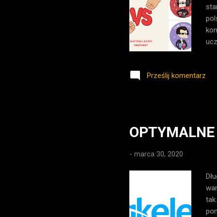
sta
pol
kon
ucz
mat
bio
Prześlij komentarz
bo 
fak
spo
ode
OPTYMALNE 
-
marca 30, 2020
Dłu
war
tak
pom