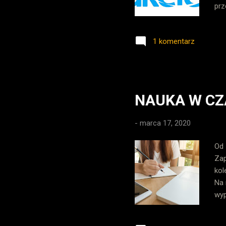
prz
tre
str
1 komentarz
ost
pod
Red
pom
NAUKA W CZ
-
marca 17, 2020
Od 
Zap
kol
Na 
wyp
się
por