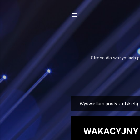
Strona dla wszystkich p
Wyświetlam posty z etykietą
P
o
s
WAKACYJNY 
t
y