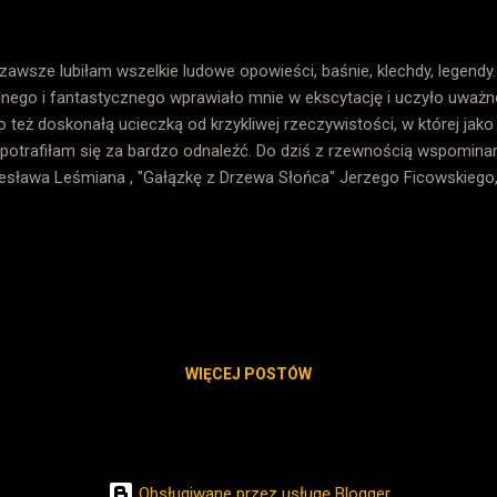
zawsze lubiłam wszelkie ludowe opowieści, baśnie, klechdy, legendy.
lnego i fantastycznego wprawiało mnie w ekscytację i uczyło uważn
o też doskonałą ucieczką od krzykliwej rzeczywistości, w której jak
 potrafiłam się za bardzo odnaleźć. Do dziś z rzewnością wspomi
esława Leśmiana , "Gałązkę z Drzewa Słońca" Jerzego Ficowskiego
zieckiego" (jak przystało na epokę, w której się wychowałam) Anny M
kowskiej. Teraz spokojnie mogę zanurzać się w tym magicznym świ
o, realizując treści podstawy programowej 😜 Źródło: http://www.b
szę się, że legendy polskie wchodzą w zakres tematyczny dla uczniów 
kojnie, bez ujmy na honorze można się nimi ekscytować podczas z
eriałów...
WIĘCEJ POSTÓW
Obsługiwane przez usługę Blogger