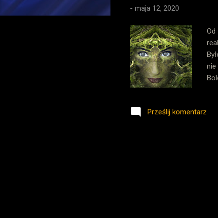
-
maja 12, 2020
Od 
rea
Był
nie
Bol
Rad
Mar
Prześlij komentarz
now
Cie
Spo
mat