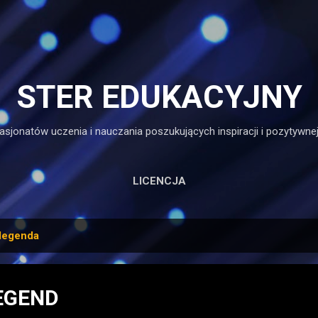
Przejdź do głównej zawartości
STER EDUKACYJNY
asjonatów uczenia i nauczania poszukujących inspiracji i pozytywnej
LICENCJA
legenda
LEGEND