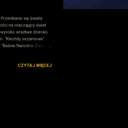
 Przenikanie się świata
ości na otaczający świat.
o wysoko wrażliwe dziecko
nam "Klechdy sezamowe"
, "Baśnie Narodów Związku
ilskiej i Wandy
ecie i odkrywać go na
CZYTAJ WIĘCEJ
oszart.pl/pl/97-legendy?p=2
klasy czwartej i piątej.
ajęć lub przygotowania