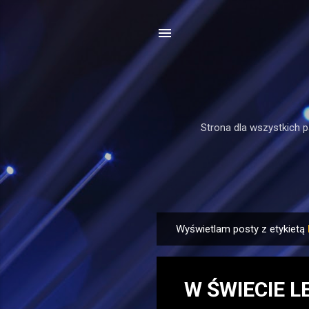
Strona dla wszystkich p
Wyświetlam posty z etykietą
P
o
s
W ŚWIECIE 
t
y