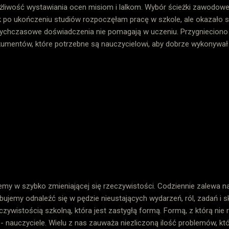
liwość wystawiania ocen misiom i lalkom. Wybór ścieżki zawodowej
 po ukończeniu studiów rozpoczęłam pracę w szkole, ale okazało si
ychczasowe doświadczenia nie pomagają w uczeniu. Przygnieciono
umentów, które potrzebne są nauczycielowi, aby dobrze wykonywa
enia jakby nie dostrzegano, pomysłowość była gaszona przez syste
yślaniu atrakcyjnych działań dla uczniów, trzeba było napisać raporty
awozdań, uzasadnień, opinii... Dodatkowo krzywym okiem patrzono 
tarzając jak mantrę anegdotkę: Młody nauczyciel i stary idą razem n
rówek, teka wypchana książkami, dziennik w zębach. Stary idzie na lu
i. Młody mówi z podziwem: - No no, po tylu latach pracy, to pan ma to
emy w szybko zmieniającej się rzeczywistości. Codziennie zalewa na
bujemy odnaleźć się w pędzie nieustających wydarzeń, ról, zadań i 
czywistością szkolną, która jest zastygłą formą. Formą, z którą nie r
- nauczyciele. Wielu z nas zauważa niezliczoną ilość problemów, kt