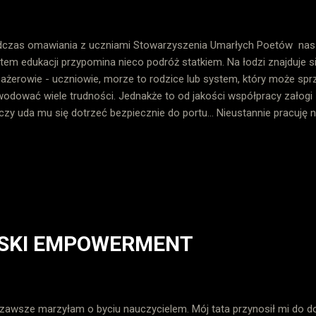
czas omawiania z uczniami Stowarzyszenia Umarłych Poetów naszł
tem edukacji przypomina nieco podróż statkiem. Na łodzi znajduje się
ażerowie - uczniowie, morze to rodzice lub system, który może sp
odować wiele trudności. Jednakże to od jakości współpracy załogi z
 czy uda mu się dotrzeć bezpiecznie do portu... Nieustannie pracu
ętu. Nie jest łatwo... i pewnie nie będzie, bo praca z uczniami to zaz
ąż traktuję jako wyzwania. Widzę, jak bardzo system ich "zepsuł", al
bować to zmienić. Szukam rozwiązań. Ostatnio trafiłam na platfor
ps://education.microsoft.com/pl-pl na świetny kurs dotyczący aktywiza
cesie kształcenia. Bardzo to przypomina proces empowermentu ora
ekształcaniem rzeczywistości szkolnej w mądrą pracę nad relacjami 
LSKI EMPOWERMENT
zawsze marzyłam o byciu nauczycielem. Mój tata przynosił mi do d