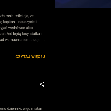
a mnie refleksja, że
 kapitan - nauczyciel i
rzyjać wędrówce albo
ależeć będą losy statku i
ję nad wzmacnianiem swojego
wyczaj ciągłe zmiany, które
e wciąż chce mi się
CZYTAJ WIĘCEJ
mie
cji uczniów i jej roli w
z wiąże się z
i wzmac...
omu dzienniki, więc miałam