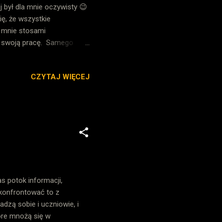
 był dla mnie oczywisty 😉
ę, że wszystkie
 mnie stosami
ł swoją pracę. Samego
m. Zamiast skupiać się na
, ewaluacje, plany, miliony
CZYTAJ WIĘCEJ
na entuzjastów,
a lekcję. Młody - stosy
zaka, niesie tylko klucz od
...
s potok informacji,
skonfrontować to z
adzą sobie i uczniowie, i
óre mnożą się w