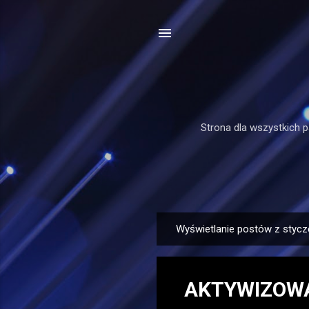
Strona dla wszystkich p
Wyświetlanie postów z stycz
P
o
s
AKTYWIZOWA
t
y