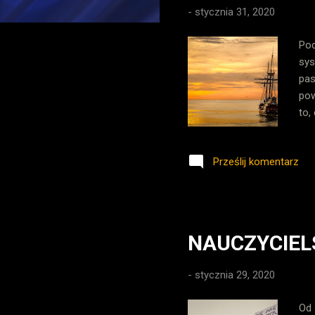
-
stycznia 31, 2020
Pod
sys
pas
pow
to,
okr
wci
Prześlij komentarz
pró
htt
pro
prz
NAUCZYCIE
-
stycznia 29, 2020
Od 