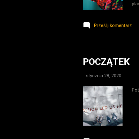
pla
htt
bez
Prześlij komentarz
kol
spo
nie
prz
POCZĄTEK
-
stycznia 28, 2020
Pot