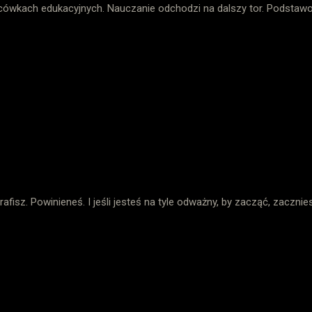
cówkach edukacyjnych. Nauczanie odchodzi na dalszy tor. Podsta
ps://images.app.goo.gl/PuMn4mjnMy332C8H7 przestają być zaspoka
pieczeństwa, a skostniały system szkolnictwa w Polsce uniemożliwi
ejnej strefy. Bo jakże mają poczuć, że są ważni i przynależą do edukac
tykają się codziennie z nauczycielami, którzy ślepo wierzą w swoją
podważalną pewnością wykorzystują kij i marchewkę (tradycyjny syst
edmiotowo ich traktują? Wszyscy się pogubiliśmy... Nie trzeba wykon
rafisz. Powinieneś. I jeśli jesteś na tyle odważny, by zacząć, zacznies