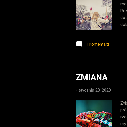
moż
Rok
dot
dok
ucz
wym
1 komentarz
spr
pow
kse
sal
ZMIANA
-
stycznia 28, 2020
Żyj
pró
rze
my 