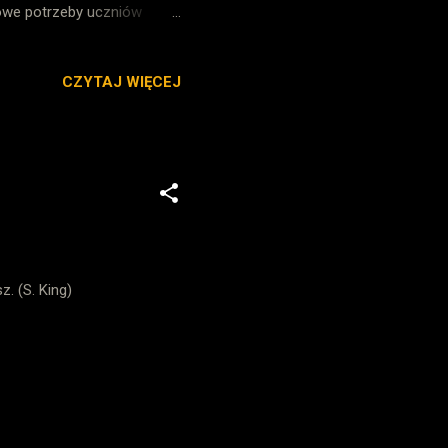
wowe potrzeby uczniów
jane na poziomie
a uczniom realizację
CZYTAJ WIĘCEJ
yjnej społeczności, jeśli
 nieomylność, z
em oceniania) i przez to
ywać specjalnych badań, ...
z. (S. King)